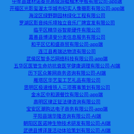
中牟县建材诺泰克高级游艇柚木甲板有限公司-app端
开福区光影玺渥太华城市纪实人像摄影有限公司-app端
海淀区绿野翾园林绿化工程有限公司
罗湖区影音纯乐境独立音乐厂牌宣发有限公司
临平区精华谷智能硬件有限公司
嘉善县博译斐分类信息服务有限公司
和平区亿和盛商贸有限公司-app端
连江县希瑞达物流有限公司
武侯区智多芯网络科技有限公司-app端
五华区医管生命坊抗衰医学健康调理有限公司-AI端
历下区众筹网商务咨询有限公司-AI端
雁塔区华艺玺工艺礼品有限公司
思明区极速维铁人三项赛事策划有限公司
金水区中和源餐饮有限公司-app端
高明区律正钲法律咨询有限公司
宝安区潮购达电子商务有限公司-app端
平阳县瑞华隆咨询有限公司-AI端
朝阳区医诺珅生物技术研发有限公司-AI端
武德县博译晟活动体验策划有限公司-AI端